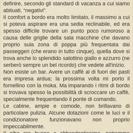
definire, secondo gli standard di vacanza a cui siamo
abituati, “negativi”.
Il comfort a bordo era molto limitato, il massimo a cui
si poteva aspirare era una sedia reclinabile, ed era
spesso difficile trovare un punto poco rumoroso a
causa delle griglie della sala macchine che davano
proprio sula zona di poppa più frequentata dai
passeggeri (che erano in tutto cinque), quella dove si
trova anche lo splendido salottino giallo e azzurro (ne
serberò sempre un bel ricordo) che vedete all'inizio.
Non esiste un bar. Avere un caffè al di fuori dei pasti
era impresa ardua; la prossima volta mi porto il
fornellino con la moka. Ma imparando i ritmi di bordo
si trovava spesso la possibilità di scroccare un caffè,
specialmente frequentando il ponte di comando.
Le cabine, ampie e comode, non brillavano di
particolare pulizia. Alcune dotazioni come le luci e il
condizionatore funzionavano non proprio
impeccabilmente.