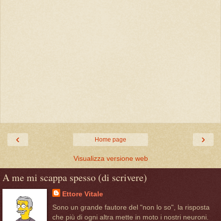
‹
›
Home page
Visualizza versione web
A me mi scappa spesso (di scrivere)
Ettore Vitale
Sono un grande fautore del "non lo so", la risposta
che più di ogni altra mette in moto i nostri neuroni.