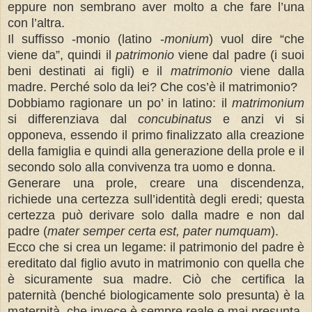
eppure non sembrano aver molto a che fare l’una
con l’altra.
Il suffisso -monio (latino -
monium
) vuol dire “che
viene da”, quindi il
patrimonio
viene dal padre (i suoi
beni destinati ai figli) e il
matrimonio
viene dalla
madre. Perché solo da lei? Che cos’è il matrimonio?
Dobbiamo ragionare un po’ in latino: il
matrimonium
si differenziava dal
concubinatus
e anzi vi si
opponeva, essendo il primo finalizzato alla creazione
della famiglia e quindi alla generazione della prole e il
secondo solo alla convivenza tra uomo e donna.
Generare una prole, creare una discendenza,
richiede una certezza sull’identità degli eredi; questa
certezza può derivare solo dalla madre e non dal
padre (
mater semper certa est, pater numquam
).
Ecco che si crea un legame: il patrimonio del padre è
ereditato dal figlio avuto in matrimonio con quella che
è sicuramente sua madre. Ciò che certifica la
paternità (benché biologicamente solo presunta) è la
maternità, che invece è sempre reale e mai presunta.