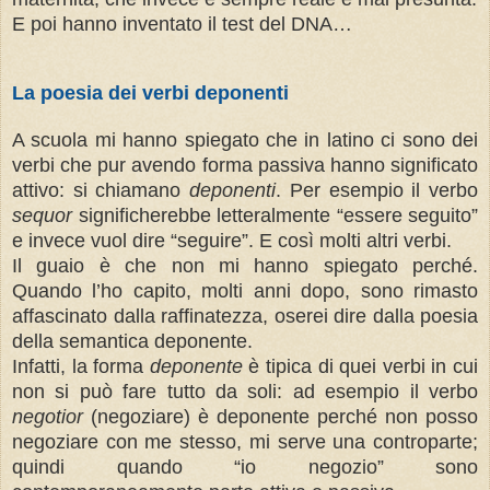
E poi hanno inventato il test del DNA…
La poesia dei verbi deponenti
A scuola mi hanno spiegato che in latino ci sono dei
verbi che pur avendo forma passiva hanno significato
attivo: si chiamano
deponenti
. Per esempio il verbo
sequor
significherebbe letteralmente “essere seguito”
e invece vuol dire “seguire”. E così molti altri verbi.
Il guaio è che non mi hanno spiegato perché.
Quando l’ho capito, molti anni dopo, sono rimasto
affascinato dalla raffinatezza, oserei dire dalla poesia
della semantica deponente.
Infatti, la forma
deponente
è tipica di quei verbi in cui
non si può fare tutto da soli: ad esempio il verbo
negotior
(negoziare) è deponente perché non posso
negoziare con me stesso, mi serve una controparte;
quindi quando “io negozio” sono