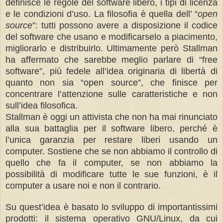
definisce le regole del software libero, i tipi di licenza
e le condizioni d’uso. La filosofia è quella dell’ “
open
source
”: tutti possono avere a disposizione il codice
del software che usano e modificarselo a piacimento,
migliorarlo e distribuirlo. Ultimamente però Stallman
ha affermato che sarebbe meglio parlare di “free
software”, più fedele all’idea originaria di libertà di
quanto non sia “open source”, che finisce per
concentrare l’attenzione sulle caratteristiche e non
sull’idea filosofica.
Stallman è oggi un attivista che non ha mai rinunciato
alla sua battaglia per il software libero, perché è
l’unica garanzia per restare liberi usando un
computer. Sostiene che se non abbiamo il controllo di
quello che fa il computer, se non abbiamo la
possibilità di modificare tutte le sue funzioni, è il
computer a usare noi e non il contrario.
Su quest’idea è basato lo sviluppo di importantissimi
prodotti: il sistema operativo GNU/Linux, da cui