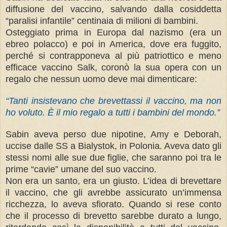
diffusione del vaccino, salvando dalla cosiddetta
“paralisi infantile” centinaia di milioni di bambini.
Osteggiato prima in Europa dal nazismo (era un
ebreo polacco) e poi in America, dove era fuggito,
perché si contrapponeva al più patriottico e meno
efficace vaccino Salk, coronò la sua opera con un
regalo che nessun uomo deve mai dimenticare:
“Tanti insistevano che brevettassi il vaccino, ma non
ho voluto. È il mio regalo a tutti i bambini del mondo.”
Sabin aveva perso due nipotine, Amy e Deborah,
uccise dalle SS a Bialystok, in Polonia. Aveva dato gli
stessi nomi alle sue due figlie, che saranno poi tra le
prime “cavie” umane del suo vaccino.
Non era un santo, era un giusto. L’idea di brevettare
il vaccino, che gli avrebbe assicurato un’immensa
ricchezza, lo aveva sfiorato. Quando si rese conto
che il processo di brevetto sarebbe durato a lungo,