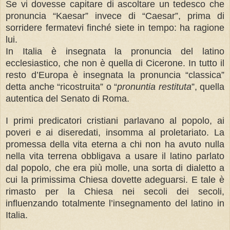
Se vi dovesse capitare di ascoltare un tedesco che
pronuncia “Kaesar” invece di “Caesar”, prima di
sorridere fermatevi finché siete in tempo: ha ragione
lui.
In Italia è insegnata la pronuncia del latino
ecclesiastico, che non è quella di Cicerone. In tutto il
resto d’Europa è insegnata la pronuncia “classica”
detta anche “ricostruita” o “
pronuntia restituta
”, quella
autentica del Senato di Roma.
I primi predicatori cristiani parlavano al popolo, ai
poveri e ai diseredati, insomma al proletariato. La
promessa della vita eterna a chi non ha avuto nulla
nella vita terrena obbligava a usare il latino parlato
dal popolo, che era più molle, una sorta di dialetto a
cui la primissima Chiesa dovette adeguarsi. E tale è
rimasto per la Chiesa nei secoli dei secoli,
influenzando totalmente l’insegnamento del latino in
Italia.