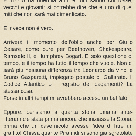
E’ morto da duemila anni e tutti sanno chi fosse,
vecchi e giovani; si potrebbe dire che è uno di quei
miti che non sarà mai dimenticato.
E invece non è vero.
Arriverà il momento dell’oblio anche per Giulio
Cesare, come pure per Beethoven, Shakespeare,
Ramsete II, e Humphrey Bogart. E’ solo questione di
tempo, e il tempo ha tutto il tempo che vuole. Non ci
sarà più nessuna differenza tra Leonardo da Vinci e
Bruno Gasparetti, impiegato postale di Gallarate. Il
Codice Atlantico o il registro dei pagamenti? La
stessa cosa.
Forse in altri tempi mi avrebbero acceso un bel falò.
Eppure, pensiamo a quanta storia umana ante-
litteram c’è stata prima ancora che iniziasse la Storia,
prima che un cavernicolo avesse l’idea di fare un
graffito! Chissà quante Piramidi si sono già sgretolate