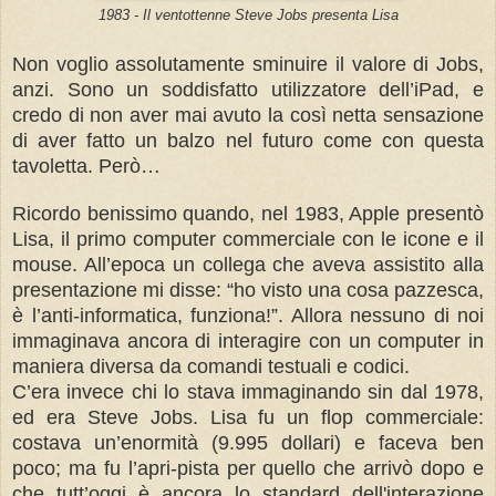
1983 - Il ventottenne Steve Jobs presenta Lisa
Non voglio assolutamente sminuire il valore di Jobs,
anzi. Sono un soddisfatto utilizzatore dell’iPad, e
credo di non aver mai avuto la così netta sensazione
di aver fatto un balzo nel futuro come con questa
tavoletta. Però…
Ricordo benissimo quando, nel 1983, Apple presentò
Lisa, il primo computer commerciale con le icone e il
mouse. All’epoca un collega che aveva assistito alla
presentazione mi disse: “ho visto una cosa pazzesca,
è l’anti-informatica, funziona!”. Allora nessuno di noi
immaginava ancora di interagire con un computer in
maniera diversa da comandi testuali e codici.
C’era invece chi lo stava immaginando sin dal 1978,
ed era Steve Jobs. Lisa fu un flop commerciale:
costava un’enormità (9.995 dollari) e faceva ben
poco; ma fu l’apri-pista per quello che arrivò dopo e
che tutt’oggi è ancora lo standard dell'interazione