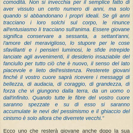
comodità. Non si invecchia per il semplice fatto di
aver vissuto un certo numero di anni, ma solo
quando si abbandonano i propri ideali. Se gli anni
tracciano i loro solchi sul corpo, le rinunce
all'entusiasmo li tracciano sull'anima. Essere giovane
significa conservare a sessanta, a settant'anni,
l'amore del meraviglioso, lo stupore per le cose
sfavillanti e i pensieri luminosi, le sfide intrepide
lanciate agli avvenimenti, il desiderio insaziabile del
fanciullo per tutto ciò che è nuovo, il senso del lato
piacevole e lieto dell'esistenza. Resterete giovani
finché il vostro cuore saprà ricevere i messaggi di
bellezza, di audacia, di coraggio, di grandezza, di
forza che vi giungono dalla terra, da un uomo o
dall'infinito. Quando tutte le fibre del vostro cuore
saranno spezzate e su di esso si saranno
accumulate le nevi del pessimismo e il ghiaccio del
cinismo è solo allora che diverrete vecchi.”
Ecco uno che resterà giovane anche dopo la sua