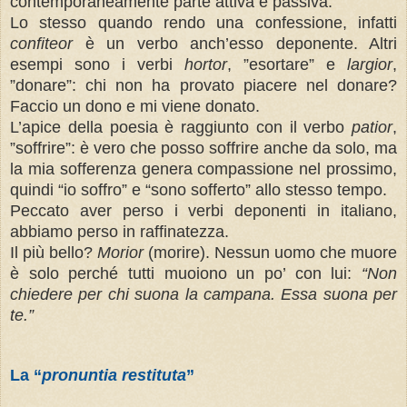
contemporaneamente parte attiva e passiva.
Lo stesso quando rendo una confessione, infatti
confiteor
è un verbo anch’esso deponente. Altri
esempi sono i verbi
hortor
, ”esortare” e
largior
,
”donare”: chi non ha provato piacere nel donare?
Faccio un dono e mi viene donato.
L’apice della poesia è raggiunto con il verbo
patior
,
”soffrire”: è vero che posso soffrire anche da solo, ma
la mia sofferenza genera compassione nel prossimo,
quindi “io soffro” e “sono sofferto” allo stesso tempo.
Peccato aver perso i verbi deponenti in italiano,
abbiamo perso in raffinatezza.
Il più bello?
Morior
(morire). Nessun uomo che muore
è solo perché tutti muoiono un po’ con lui:
“
Non
chiedere per chi suona la campana. Essa suona per
te.”
La “
pronuntia restituta
”