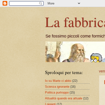
La fabbric
Se fossimo piccoli come formic
Sproloqui per tema:
ven
Io su Marte ci abito
(22)
Scienza ignorante
(16)
Politica purtroppo
(15)
Attualità quando era attuale
(12)
I giganti
(12)