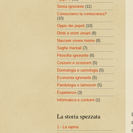
Storia ignorante
(11)
Conosciamo la conoscenza?
(10)
Oppio dei popoli
(10)
Diritti e storti umani
(8)
Nascere vivere morire
(8)
Seghe mentali
(7)
Filosofia ignorante
(6)
Costumi e scostumi
(5)
Donnologia e uomologia
(5)
Economia ignorante
(5)
Parolologia e latinorum
(5)
Esperienze
(3)
Informatica e contorni
(1)
La storia spezzata
1 - La rapina