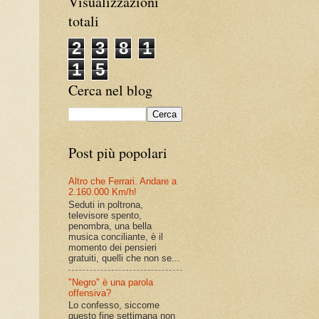
Visualizzazioni
totali
2
3
8
1
1
5
Cerca nel blog
Post più popolari
Altro che Ferrari. Andare a
2.160.000 Km/h!
Seduti in poltrona,
televisore spento,
penombra, una bella
musica conciliante, è il
momento dei pensieri
gratuiti, quelli che non se...
"Negro" è una parola
offensiva?
Lo confesso, siccome
questo fine settimana non