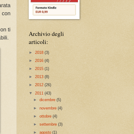
arata
à con
on ti
Archivio degli
ili.
articoli:
►
2018
(3)
►
2016
(4)
►
2015
(1)
►
2013
(8)
►
2012
(26)
▼
2011
(43)
►
dicembre
(5)
►
novembre
(4)
►
ottobre
(4)
►
settembre
(3)
►
agosto
(1)