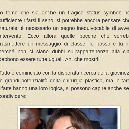
Io temo che sia anche un tragico status symbol: n
sufficiente rifarsi il seno, si potrebbe ancora pensare ch
naturale; è necessario un segno inequivocabile di avv
intervento. Ecco allora quelle bocche che vorreb
trasmettere un messaggio di classe: io posso e tu n
perché non ci siano dubbi sull’appartenenza alla cl
debbono essere tutte uguali. Ah, che mostri!
Tutto è cominciato con la disperata ricerca della giovine
le grandi potenzialità della chirurgia plastica, ma le ta
rifatte hanno una loro logica, si possono capire anche s
condividere: