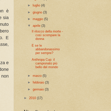
►
luglio
(4)
on è
►
giugno
(3)
e sia
►
maggio
(5)
enuto
▼
aprile
(3)
bero
Il ritocco della morte -
così scompare la
o. E
donna
asse,
E se le
abbandonassimo
per sempre?
Anthropa Cup: il
zza e
campionato più
bello del mondo
rdone
e non
►
marzo
(5)
►
febbraio
(3)
►
gennaio
(3)
►
2010
(17)