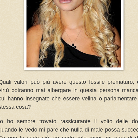
Quali valori può più avere questo fossile prematuro, 
virtù potranno mai albergare in questa persona manc
cui hanno insegnato che essere velina o parlamentare
stessa cosa?
Io ho sempre trovato rassicurante il volto delle do
quando le vedo mi pare che nulla di male possa succe
Se non le vedo più, se vedo solo rospi, mi pare di 