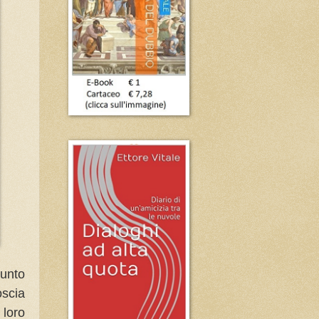
unto
oscia
loro