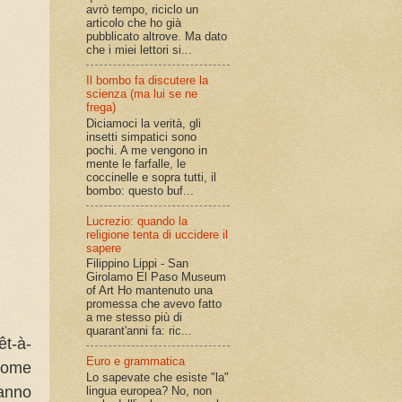
avrò tempo, riciclo un
articolo che ho già
pubblicato altrove. Ma dato
che i miei lettori si...
Il bombo fa discutere la
scienza (ma lui se ne
frega)
Diciamoci la verità, gli
insetti simpatici sono
pochi. A me vengono in
mente le farfalle, le
coccinelle e sopra tutti, il
bombo: questo buf...
Lucrezio: quando la
religione tenta di uccidere il
sapere
Filippino Lippi - San
Girolamo El Paso Museum
of Art Ho mantenuto una
promessa che avevo fatto
a me stesso più di
quarant'anni fa: ric...
êt-à-
Euro e grammatica
Come
Lo sapevate che esiste "la"
anno
lingua europea? No, non