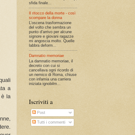
sfida finale...
Il ritocco della morte - così
scompare la donna
L’oscena trasformazione
del volto che sembra un
punto d’arrivo per alcune
signore e giovani ragazze
mi angoscia molto. Quelle
labbra deform...
Damnatio memoriae
La damnatio memoriae, il
decreto con cui si
cancellava ogni ricordo di
un nemico di Roma, chiuse
con infamia una carriera
quali
iniziata ignobilm...
ata a
 è la
Iscriviti a
Post
nne,
Tutti i commenti
dere.
dover