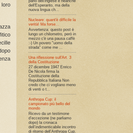
parlo dell'inglese e neanche
 loro
dell'Esperanto, ma della
nuova lingua ch...
Nucleare: quant'è difficile la
verità! Ma forse...
gazza
Avvertenza: questo post è
lungo un chilometro, però in
itico
mezzo c'è una pausa caffè
cille
:-) Un povero "uomo della
strada" come me ...
 dopo
Una riflessione sull'Art. 3
enza
della Costituzione
27 dicembre 1947 Enrico
De Nicola firma la
Costituzione della
Repubblica Italiana Non
credo che ci vogliano meno
di venti o t...
Anthropa Cup: il
campionato più bello del
mondo
Ricevo da un testimone
d’eccezione (ne parliamo
dopo) la cronaca
dell’indimenticabile incontro
di ritorno dell’Anthropa Cup,