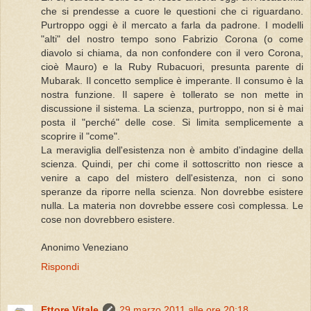
che si prendesse a cuore le questioni che ci riguardano.
Purtroppo oggi è il mercato a farla da padrone. I modelli
"alti" del nostro tempo sono Fabrizio Corona (o come
diavolo si chiama, da non confondere con il vero Corona,
cioè Mauro) e la Ruby Rubacuori, presunta parente di
Mubarak. Il concetto semplice è imperante. Il consumo è la
nostra funzione. Il sapere è tollerato se non mette in
discussione il sistema. La scienza, purtroppo, non si è mai
posta il "perché" delle cose. Si limita semplicemente a
scoprire il "come".
La meraviglia dell'esistenza non è ambito d'indagine della
scienza. Quindi, per chi come il sottoscritto non riesce a
venire a capo del mistero dell'esistenza, non ci sono
speranze da riporre nella scienza. Non dovrebbe esistere
nulla. La materia non dovrebbe essere così complessa. Le
cose non dovrebbero esistere.
Anonimo Veneziano
Rispondi
Ettore Vitale
29 marzo 2011 alle ore 20:18