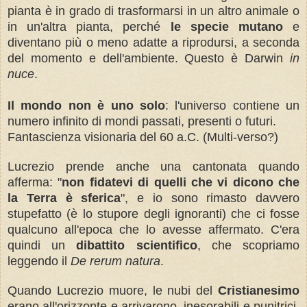
pianta è in grado di trasformarsi in un altro animale o
in un'altra pianta, perché
le specie mutano
e
diventano più o meno adatte a riprodursi, a seconda
del momento e dell'ambiente. Questo è Darwin
in
nuce
.
Il mondo non è uno solo
: l'universo contiene un
numero infinito di mondi passati, presenti o futuri.
Fantascienza visionaria del 60 a.C. (Multi-verso?)
Lucrezio prende anche una cantonata quando
afferma: "
non fidatevi di quelli che vi dicono che
la Terra è sferica
", e io sono rimasto davvero
stupefatto (è lo stupore degli ignoranti) che ci fosse
qualcuno all'epoca che lo avesse affermato. C'era
quindi un
dibattito scientifico
, che scopriamo
leggendo il
De rerum natura
.
Quando Lucrezio muore, le nubi del
Cristianesimo
erano all'orizzonte e arrivarono, inesorabili e punitrici.