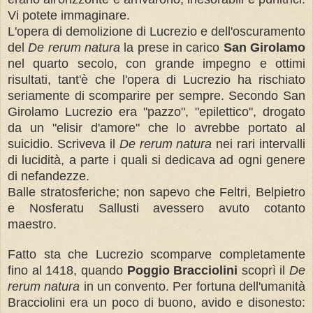
Vi potete immaginare.
L'opera di demolizione di Lucrezio e dell'oscuramento
del
De rerum natura
la prese in carico
San Girolamo
nel quarto secolo, con grande impegno e ottimi
risultati, tant'è che l'opera di Lucrezio ha rischiato
seriamente di scomparire per sempre. Secondo San
Girolamo Lucrezio era "pazzo", "epilettico", drogato
da un "elisir d'amore" che lo avrebbe portato al
suicidio. Scriveva il
De rerum natura
nei rari intervalli
di lucidità, a parte i quali si dedicava ad ogni genere
di nefandezze.
Balle stratosferiche; non sapevo che Feltri, Belpietro
e Nosferatu Sallusti avessero avuto cotanto
maestro.
Fatto sta che Lucrezio scomparve completamente
fino al 1418, quando
Poggio Bracciolini
scoprì il
De
rerum natura
in un convento. Per fortuna dell'umanità
Bracciolini era un poco di buono, avido e disonesto: