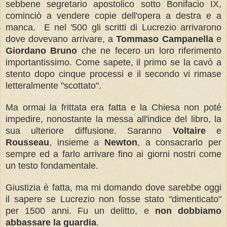
sebbene segretario apostolico sotto Bonifacio IX,
cominciò a vendere copie dell'opera a destra e a
manca. E nel '500 gli scritti di Lucrezio arrivarono
dove dovevano arrivare, a
Tommaso Campanella
e
Giordano Bruno
che ne fecero un loro riferimento
importantissimo. Come sapete, il primo se la cavò a
stento dopo cinque processi e il secondo vi rimase
letteralmente "scottato".
Ma ormai la frittata era fatta e la Chiesa non poté
impedire, nonostante la messa all'indice del libro, la
sua ulteriore diffusione. Saranno
Voltaire
e
Rousseau
, insieme a
Newton
, a consacrarlo per
sempre ed a farlo arrivare fino ai giorni nostri come
un testo fondamentale.
Giustizia è fatta, ma mi domando dove sarebbe oggi
il sapere se Lucrezio non fosse stato "dimenticato"
per 1500 anni. Fu un delitto, e
non dobbiamo
abbassare la guardia
.