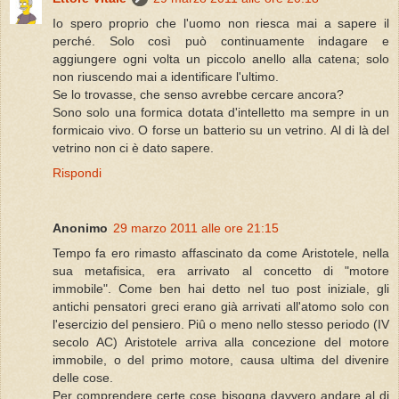
Io spero proprio che l'uomo non riesca mai a sapere il
perché. Solo così può continuamente indagare e
aggiungere ogni volta un piccolo anello alla catena; solo
non riuscendo mai a identificare l'ultimo.
Se lo trovasse, che senso avrebbe cercare ancora?
Sono solo una formica dotata d'intelletto ma sempre in un
formicaio vivo. O forse un batterio su un vetrino. Al di là del
vetrino non ci è dato sapere.
Rispondi
Anonimo
29 marzo 2011 alle ore 21:15
Tempo fa ero rimasto affascinato da come Aristotele, nella
sua metafisica, era arrivato al concetto di "motore
immobile". Come ben hai detto nel tuo post iniziale, gli
antichi pensatori greci erano già arrivati all'atomo solo con
l'esercizio del pensiero. Piû o meno nello stesso periodo (IV
secolo AC) Aristotele arriva alla concezione del motore
immobile, o del primo motore, causa ultima del divenire
delle cose.
Per comprendere certe cose bisogna davvero andare al di