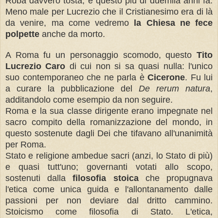
Roba davvero tosta, e
questo più di duemila anni fa.
Meno male per Lucrezio che il Cristianesimo era di là
da venire, ma come vedremo
la Chiesa ne fece
polpette
anche da morto.
A Roma fu un personaggio scomodo, questo
Tito
Lucrezio Caro
di cui non si sa quasi nulla: l'unico
suo contemporaneo che ne parla è
Cicerone
. Fu lui
a curare la pubblicazione del
De rerum natura
,
additandolo come esempio da non seguire.
Roma e la sua classe dirigente erano impegnate nel
sacro compito della romanizzazione del mondo, in
questo sostenute dagli Dei che tifavano all'unanimità
per Roma.
Stato e religione ambedue sacri (anzi, lo Stato di più)
e quasi tutt'uno; governanti votati allo scopo,
sostenuti dalla
filosofia stoica
che propugnava
l'etica come unica guida e l'allontanamento dalle
passioni per non deviare dal dritto cammino.
Stoicismo come filosofia di Stato. L'etica,