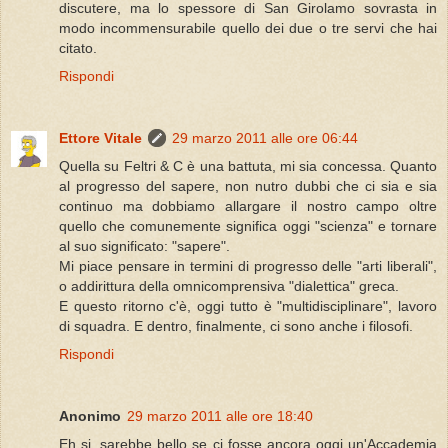
discutere, ma lo spessore di San Girolamo sovrasta in
modo incommensurabile quello dei due o tre servi che hai
citato.
Rispondi
Ettore Vitale
29 marzo 2011 alle ore 06:44
Quella su Feltri & C è una battuta, mi sia concessa. Quanto
al progresso del sapere, non nutro dubbi che ci sia e sia
continuo ma dobbiamo allargare il nostro campo oltre
quello che comunemente significa oggi "scienza" e tornare
al suo significato: "sapere".
Mi piace pensare in termini di progresso delle "arti liberali",
o addirittura della omnicomprensiva "dialettica" greca.
E questo ritorno c'è, oggi tutto è "multidisciplinare", lavoro
di squadra. E dentro, finalmente, ci sono anche i filosofi.
Rispondi
Anonimo
29 marzo 2011 alle ore 18:40
Eh si, sarebbe bello se ci fosse ancora oggi un'Accademia