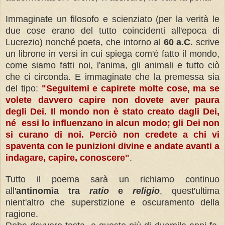
Immaginate un filosofo e scienziato (per la verità le
due cose erano del tutto coincidenti all'epoca di
Lucrezio) nonché poeta, che intorno al
60 a.C.
scrive
un librone in versi in cui spiega com'è fatto il mondo,
come siamo fatti noi, l'anima, gli animali e tutto ciò
che ci circonda. E immaginate che la premessa sia
del tipo:
"Seguitemi e capirete molte cose, ma se
volete davvero capire non dovete aver paura
degli Dei. Il mondo non è stato creato dagli Dei,
né essi lo influenzano in alcun modo; gli Dei non
si curano di noi. Perciò non credete a chi vi
spaventa con le punizioni divine e andate avanti a
indagare, capire, conoscere"
.
Tutto il poema sarà un richiamo continuo
all'
antinomìa tra
ratio
e
religio
, quest'ultima
nient'altro che superstizione e oscuramento della
ragione.