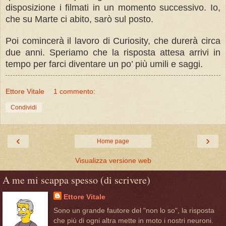
disposizione i filmati in un momento successivo. Io,
che su Marte ci abito, sarò sul posto.
Poi comincerà il lavoro di Curiosity, che durerà circa
due anni. Speriamo che la risposta attesa arrivi in
tempo per farci diventare un po’ più umili e saggi.
Ettore Vitale
1 commento:
Condividi
‹
›
Home page
Visualizza versione web
A me mi scappa spesso (di scrivere)
Ettore Vitale
Sono un grande fautore del "non lo so", la risposta
che più di ogni altra mette in moto i nostri neuroni.