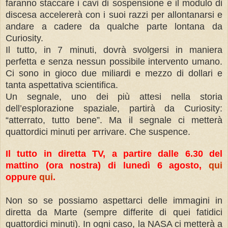
faranno staccare i cavi di sospensione e il modulo di
discesa accelererà con i suoi razzi per allontanarsi e
andare a cadere da qualche parte lontana da
Curiosity.
Il tutto, in 7 minuti, dovrà svolgersi in maniera
perfetta e senza nessun possibile intervento umano.
Ci sono in gioco due miliardi e mezzo di dollari e
tanta aspettativa scientifica.
Un segnale, uno dei più attesi nella storia
dell’esplorazione spaziale, partirà da Curiosity:
“atterrato, tutto bene”. Ma il segnale ci metterà
quattordici minuti per arrivare. Che suspence.
Il tutto in diretta TV, a partire dalle 6.30 del
mattino (ora nostra) di lunedì 6 agosto,
qui
oppure
qui
.
Non so se possiamo aspettarci delle immagini in
diretta da Marte (sempre differite di quei fatidici
quattordici minuti). In ogni caso, la NASA ci metterà a