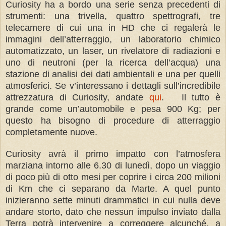
Curiosity ha a bordo una serie senza precedenti di
strumenti: una trivella, quattro spettrografi, tre
telecamere di cui una in HD che ci regalerà le
immagini dell’atterraggio, un laboratorio chimico
automatizzato, un laser, un rivelatore di radiazioni e
uno di neutroni (per la ricerca dell’acqua) una
stazione di analisi dei dati ambientali e una per quelli
atmosferici. Se v’interessano i dettagli sull’incredibile
attrezzatura di Curiosity, andate
qui
. Il tutto è
grande come un’automobile e pesa 900 Kg; per
questo ha bisogno di procedure di atterraggio
completamente nuove.
Curiosity avrà il primo impatto con l’atmosfera
marziana intorno alle 6.30 di lunedì, dopo un viaggio
di poco più di otto mesi per coprire i circa 200 milioni
di Km che ci separano da Marte. A quel punto
inizieranno sette minuti drammatici in cui nulla deve
andare storto, dato che nessun impulso inviato dalla
Terra potrà intervenire a correggere alcunché, a